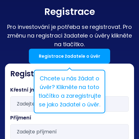
Registrace
Pro investování je potřeba se registrovat. Pro
změnu na registraci žadatele o úvěry klikněte
na tlačítko.
Registrace žadatele o úvěr
Registrace pro investory
Chcete u nás žádat o
úvěr? Klikněte na toto
Křestní jméno
tlačítko a zaregistrujte
se jako žadatel o úvěr.
Příjmení