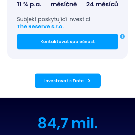
11 % p.a.
měsíčně
24 měsíců
Subjekt poskytující investici
The Reserve s.r.o.
Kontaktovat společnost
Investovat s Finte
84,7 mil.