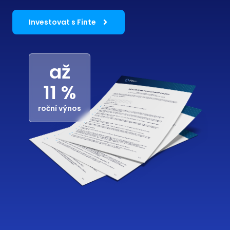
Investovat s Finte
až
11 %
roční výnos