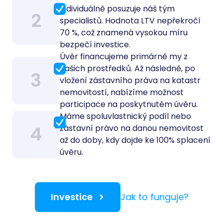
individuálně posuzuje náš tým
2
specialistů. Hodnota LTV nepřekročí
70 %, což znamená vysokou míru
bezpečí investice.
Úvěr financujeme primárně my z
našich prostředků. Až následně, po
3
vložení zástavního práva na katastr
nemovitostí, nabízíme možnost
participace na poskytnutém úvěru.
Máme spoluvlastnický podíl nebo
4
zástavní právo na danou nemovitost
až do doby, kdy dojde ke 100% splacení
úvěru.
Investice
Jak to funguje?