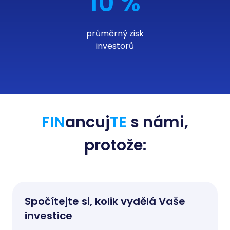
10 %
průměrný zisk
investorů
FIN
ancuj
TE
s námi,
protože:
Spočítejte si, kolik vydělá Vaše
investice