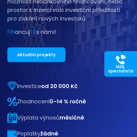
možnost nebankovního financování, nebo
prostor k inzerci vaší investiční příležitosti
pro získání nových investorů.
FIN
ancuj
TE
s námi!
Aktuální projekty
Náš
specialista
Investice
od 20 000 Kč
Zhodnocení
0–14 % ročně
Výplata výnosů
měsíčně
Poplatky
žádné