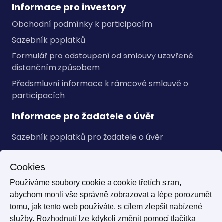
Informace pro investory
Obchodní podmínky k participacím
Sazebník poplatků
Formulář pro odstoupení od smlouvy uzavřené
distančním způsobem
Předsmluvní informace k rámcové smlouvě o
participacích
Informace pro žadatele o úvěr
Sazebník poplatků pro žadatele o úvěr
Obecné informace
Cookies
Pravidla pro ochranu osobních údajů
Používáme soubory cookie a cookie třetích stran,
Cookies
abychom mohli vše správně zobrazovat a lépe porozumět
tomu, jak tento web používáte, s cílem zlepšit nabízené
služby. Rozhodnutí lze kdykoli změnit pomocí tlačítka