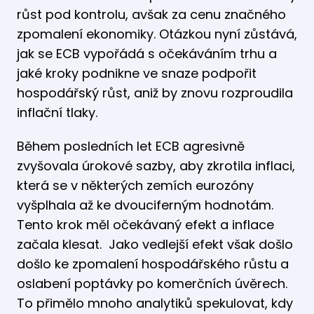
růst pod kontrolu, avšak za cenu značného
zpomalení ekonomiky. Otázkou nyní zůstává,
jak se ECB vypořádá s očekáváním trhu a
jaké kroky podnikne ve snaze podpořit
hospodářský růst, aniž by znovu rozproudila
inflační tlaky.
Během posledních let ECB agresivně
zvyšovala úrokové sazby, aby zkrotila inflaci,
která se v některých zemích eurozóny
vyšplhala až ke dvouciferným hodnotám.
Tento krok měl očekávaný efekt a inflace
začala klesat. Jako vedlejší efekt však došlo
došlo ke zpomalení hospodářského růstu a
oslabení poptávky po komerčních úvěrech.
To přimělo mnoho analytiků spekulovat, kdy