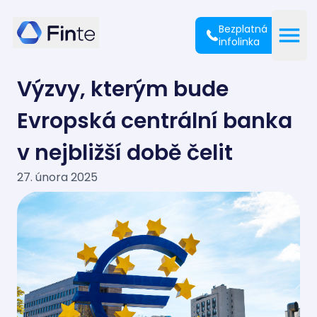
Finte
Bezplatná
Open
infolinka
Výzvy, kterým bude
Evropská centrální banka
v nejbližší době čelit
27. února 2025